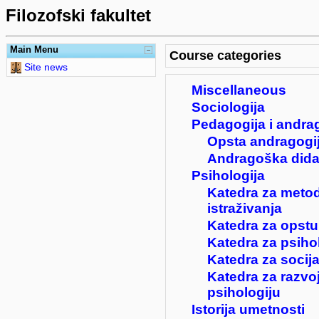
Filozofski fakultet
Main Menu
Course categories
Site news
Miscellaneous
Sociologija
Pedagogija i andra
Opsta andragogi
Andragoška dida
Psihologija
Katedra za metod
istraživanja
Katedra za opstu
Katedra za psiho
Katedra za socija
Katedra za razvo
psihologiju
Istorija umetnosti